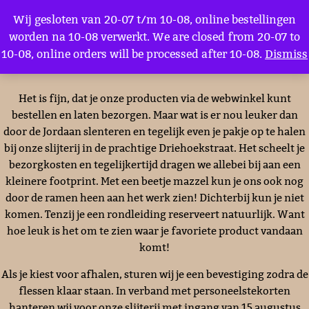
Menu
Wij gesloten van 20-07 t/m 10-08, online bestellingen
worden na 10-08 verwerkt. We are closed from 20-07 to
10-08, online orders will be processed after 10-08.
Dismiss
Afhalen of verzenden?
Het is fijn, dat je onze producten via de webwinkel kunt
bestellen en laten bezorgen. Maar wat is er nou leuker dan
door de Jordaan slenteren en tegelijk even je pakje op te halen
bij onze slijterij in de prachtige Driehoekstraat. Het scheelt je
bezorgkosten en tegelijkertijd dragen we allebei bij aan een
kleinere footprint. Met een beetje mazzel kun je ons ook nog
door de ramen heen aan het werk zien! Dichterbij kun je niet
komen. Tenzij je een rondleiding reserveert natuurlijk. Want
hoe leuk is het om te zien waar je favoriete product vandaan
komt!
Als je kiest voor afhalen, sturen wij je een bevestiging zodra de
flessen klaar staan. In verband met personeelstekorten
hanteren wij voor onze slijterij met ingang van 15 augustus