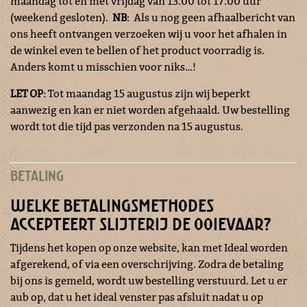
maandag tot en met vrijdag van 13.00 tot 17.00 uur
(weekend gesloten).
NB
: Als u nog geen afhaalbericht van
ons heeft ontvangen verzoeken wij u voor het afhalen in
de winkel even te bellen of het product voorradig is.
Anders komt u misschien voor niks…!
LET OP
: Tot maandag 15 augustus zijn wij beperkt
aanwezig en kan er niet worden afgehaald. Uw bestelling
wordt tot die tijd pas verzonden na 15 augustus.
BETALING
WELKE BETALINGSMETHODES
ACCEPTEERT SLIJTERIJ DE OOIEVAAR?
Tijdens het kopen op onze website, kan met Ideal worden
afgerekend, of via een overschrijving. Zodra de betaling
bij ons is gemeld, wordt uw bestelling verstuurd. Let u er
aub op, dat u het ideal venster pas afsluit nadat u op