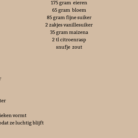
175 gram eieren
65 gram bloem
85 gram fijne suiker
2 zakjes vanillesuiker
35 gram maizena
2 tl citroenrasp
snufje zout
r
ter
 pieken vormt
at ze luchtig blijft