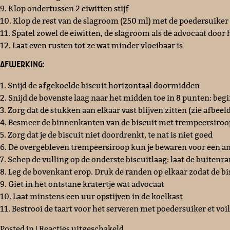
9. Klop ondertussen 2 eiwitten stijf
10. Klop de rest van de slagroom (250 ml) met de poedersuiker 
11. Spatel zowel de eiwitten, de slagroom als de advocaat door
12. Laat even rusten tot ze wat minder vloeibaar is
Afwerking:
1. Snijd de afgekoelde biscuit horizontaal doormidden
2. Snijd de bovenste laag naar het midden toe in 8 punten: beg
3. Zorg dat de stukken aan elkaar vast blijven zitten (zie afbeel
4. Besmeer de binnenkanten van de biscuit met trempeersiroo
5. Zorg dat je de biscuit niet doordrenkt, te nat is niet goed
6. De overgebleven trempeersiroop kun je bewaren voor een an
7. Schep de vulling op de onderste biscuitlaag: laat de buitenra
8. Leg de bovenkant erop. Druk de randen op elkaar zodat de b
9. Giet in het ontstane kratertje wat advocaat
10. Laat minstens een uur opstijven in de koelkast
11. Bestrooi de taart voor het serveren met poedersuiker et voil
voor
Posted in |
Reacties uitgeschakeld