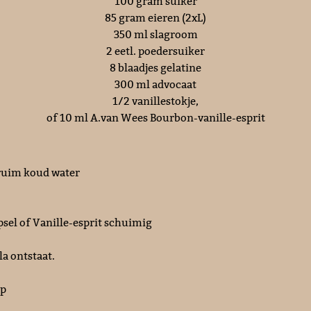
100 gram suiker
85 gram eieren (2xL)
350 ml slagroom
2 eetl. poedersuiker
8 blaadjes gelatine
300 ml advocaat
1/2 vanillestokje,
of 10 ml A.van Wees Bourbon-vanille-esprit
 ruim koud water
psel of Vanille-esprit schuimig
a ontstaat.
op