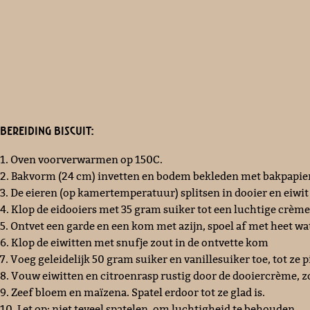
Bereiding biscuit:
1. Oven voorverwarmen op 150C.
2. Bakvorm (24 cm) invetten en bodem bekleden met bakpapie
3. De eieren (op kamertemperatuur) splitsen in dooier en eiwit
4. Klop de eidooiers met 35 gram suiker tot een luchtige crème
5. Ontvet een garde en een kom met azijn, spoel af met heet wa
6. Klop de eiwitten met snufje zout in de ontvette kom
7. Voeg geleidelijk 50 gram suiker en vanillesuiker toe, tot ze
8. Vouw eiwitten en citroenrasp rustig door de dooiercrème, zod
9. Zeef bloem en maïzena. Spatel erdoor tot ze glad is.
10. Let op: niet teveel spatelen, om luchtigheid te behouden