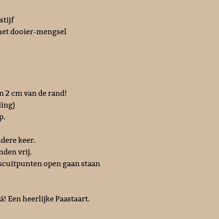
stijf
 het dooier-mengsel
in 2 cm van de rand!
ding)
p.
dere keer.
nden vrij.
iscuitpunten open gaan staan
á! Een heerlijke Paastaart.