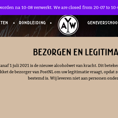
worden na 10-08 verwerkt. We are closed from 20-07 to 10-0
CTEN
RONDLEIDING
GENEVERSCHOO
Bezorgen en legitima
anaf 1 juli 2021 is de nieuwe alcoholwet van kracht. Dit beteke
kket de bezorger van PostNL om uw legitimatie vraagt, opdat ze
bestemd is. Wij leveren niet aan personen onder 