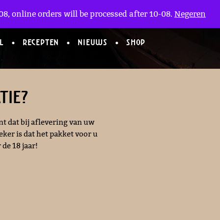
Mijn Account
en
(0)
8, online orders will be processed after 10-08.
Negeren
L
RECEPTEN
NIEUWS
SHOP
tie?
nt dat bij aflevering van uw
ker is dat het pakket voor u
de 18 jaar!