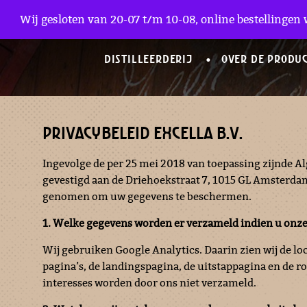
Zakelijke Accounts
Wij gesloten van 20-07 t/m 10-08, online bestellingen 
DISTILLEERDERIJ
OVER DE PRODU
PRIVACYBELEID EXCELLA B.V.
Ingevolge de per 25 mei 2018 van toepassing zijnde 
gevestigd aan de Driehoekstraat 7, 1015 GL Amsterda
genomen om uw gegevens te beschermen.
1. Welke gegevens worden er verzameld indien u onze
Wij gebruiken Google Analytics. Daarin zien wij de l
pagina’s, de landingspagina, de uitstappagina en de 
interesses worden door ons niet verzameld.