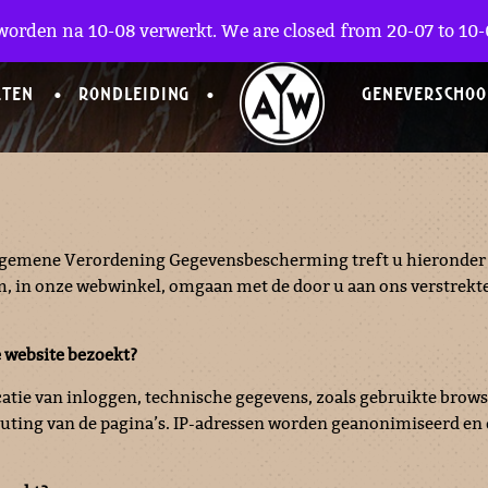
worden na 10-08 verwerkt. We are closed from 20-07 to 10-0
CTEN
RONDLEIDING
GENEVERSCHOO
Algemene Verordening Gegevensbescherming treft u hieronder 
m, in onze webwinkel, omgaan met de door u aan ons verstrekt
 website bezoekt?
ocatie van inloggen, technische gegevens, zoals gebruikte brow
routing van de pagina’s. IP-adressen worden geanonimiseerd en 