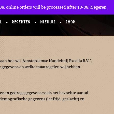
Mijn Account
en
(0)
8, online orders will be processed after 10-08.
Negeren
L
RECEPTEN
NIEUWS
SHOP
aan hoe wij ‘Amsterdamse Handelmij Excella B.V.’,
e gegevens en welke maatregelen wij hebben
ser en gedragsgegevens zoals het bezochte aantal
demografische gegevens (leeftijd, geslacht) en