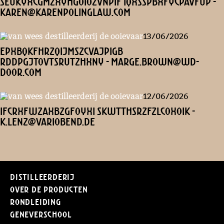
seuKYxCGMzXYHgoiozvnpif IQxSSpbXFyCPAVfUP -
karen@karenpolinglaw.com
13/06/2026
EpXBQKFhrzQijMSZcVaJpigB
rdDPGjToVtsRUTzHXnY - marge.brown@wd-
door.com
12/06/2026
IFCRXFwzaxbzgFoyxI SkWTthsrZfzlcOXoik -
k.lenz@variobend.de
Distilleerderij
Over de producten
Rondleiding
Geneverschool