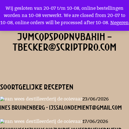
Menu
Wij gesloten van 20-07 t/m 10-08, online bestellingen
worden na 10-08 verwerkt. We are closed from 20-07 to
10-08, online orders will be processed after 10-08.
Negeren
xXNUAAWBMouiUqddix
jyMCqpspOpNYBAxih –
tbecker@scriptpro.com
soortgelijke recepten
23/06/2026
Ines Bruinenberg - ijssalondemient@gmail.com
17/06/2026