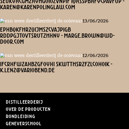
seuKYxCGMzXYHgoiozvnpif IQxSSpbXFyCPAVfUP -
karen@karenpolinglaw.com
13/06/2026
EpXBQKFhrzQijMSZcVaJpigB
rdDPGjToVtsRUTzHXnY - marge.brown@wd-
door.com
12/06/2026
IFCRXFwzaxbzgFoyxI SkWTthsrZfzlcOXoik -
k.lenz@variobend.de
Distilleerderij
Over de producten
Rondleiding
Geneverschool