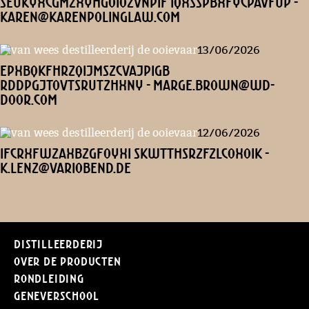
seuKYxCGMzXYHgoiozvnpif IQxSSpbXFyCPAVfUP -
karen@karenpolinglaw.com
13/06/2026
EpXBQKFhrzQijMSZcVaJpigB
rdDPGjToVtsRUTzHXnY - marge.brown@wd-
door.com
12/06/2026
IFCRXFwzaxbzgFoyxI SkWTthsrZfzlcOXoik -
k.lenz@variobend.de
Distilleerderij
Over de producten
Rondleiding
Geneverschool