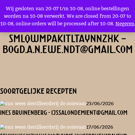
Menu
Wij gesloten van 20-07 t/m 10-08, online bestellingen
worden na 10-08 verwerkt. We are closed from 20-07 to
10-08, online orders will be processed after 10-08.
Negeren
TIPGsZTjrtQqbomVe
smLqwMPaKITltAYnNzxk –
bogd.a.n.ewe.ndt@gmail.com
soortgelijke recepten
23/06/2026
Ines Bruinenberg - ijssalondemient@gmail.com
17/06/2026