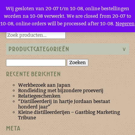
Menu
Wij gesloten van 20-07 t/m 10-08, online bestellingen
worden na 10-08 verwerkt. We are closed from 20-07 to
Likeurbonbons
10-08, online orders will be processed after 10-08.
Negeren
Terug naar de homepage
PRODUCTCATEGORIEËN
Zoeken
naar:
RECENTE BERICHTEN
Werkbezoek aan Japan
Rondleiding met bijzondere proeverij
Relatiegeschenken
“Distilleerderij in hartje Jordaan bestaat
honderd jaar”
Kleine distilleerderijen – Gastblog Marketing
Tribune
META