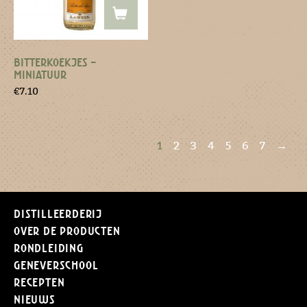
BITTERKOEKJES –
MINIATUUR
€
7.10
1
2
3
4
5
6
7
→
Distilleerderij
Over de producten
Rondleiding
Geneverschool
Recepten
Nieuws