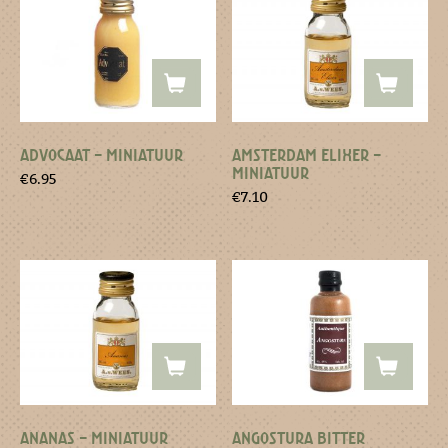
ADVOCAAT – MINIATUUR
AMSTERDAM ELIXER –
MINIATUUR
€
6.95
€
7.10
ANANAS – MINIATUUR
ANGOSTURA BITTER