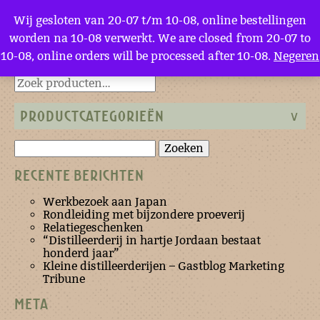
Menu
Wij gesloten van 20-07 t/m 10-08, online bestellingen
worden na 10-08 verwerkt. We are closed from 20-07 to
Miniatuur
10-08, online orders will be processed after 10-08.
Negeren
Terug naar de homepage
PRODUCTCATEGORIEËN
Zoeken
naar:
RECENTE BERICHTEN
Werkbezoek aan Japan
Rondleiding met bijzondere proeverij
Relatiegeschenken
“Distilleerderij in hartje Jordaan bestaat
honderd jaar”
Kleine distilleerderijen – Gastblog Marketing
Tribune
META