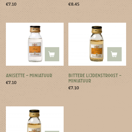
€
7.10
€
8.45
ANISETTE – MINIATUUR
BITTERE LIJDENSTROOST –
MINIATUUR
€
7.10
€
7.10