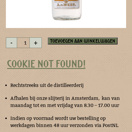
Anisette
Toevoegen aan winkelwagen
-
+
-
miniatuur
aantal
COOKIE NOT FOUND!
Rechtstreeks uit de distilleerderij
Afhalen bij onze slijterij in Amsterdam, kan van
maandag tot en met vrijdag van 8.30 – 17.00 uur
Indien op voorraad wordt uw bestelling op
werkdagen binnen 48 uur verzonden via PostNL