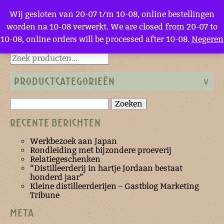
Menu
Wij gesloten van 20-07 t/m 10-08, online bestellingen
worden na 10-08 verwerkt. We are closed from 20-07 to
10-08, online orders will be processed after 10-08.
Negeren
Terug naar de homepage
PRODUCTCATEGORIEËN
Zoeken
naar:
RECENTE BERICHTEN
Werkbezoek aan Japan
Rondleiding met bijzondere proeverij
Relatiegeschenken
“Distilleerderij in hartje Jordaan bestaat
honderd jaar”
Kleine distilleerderijen – Gastblog Marketing
Tribune
META