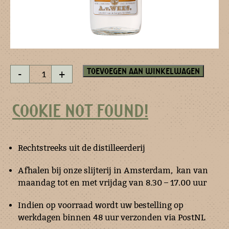
Aardbeien
Toevoegen aan winkelwagen
-
+
esprit
50
ml
COOKIE NOT FOUND!
aantal
Rechtstreeks uit de distilleerderij
Afhalen bij onze slijterij in Amsterdam, kan van
maandag tot en met vrijdag van 8.30 – 17.00 uur
Indien op voorraad wordt uw bestelling op
werkdagen binnen 48 uur verzonden via PostNL