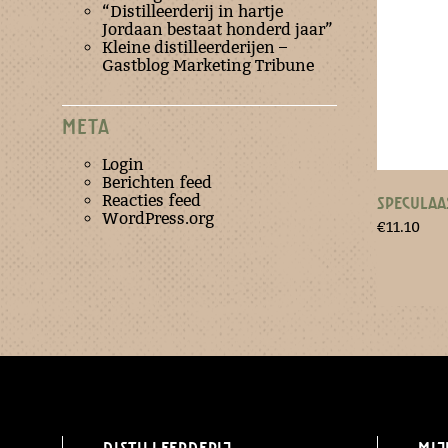
“Distilleerderij in hartje
Jordaan bestaat honderd jaar”
Kleine distilleerderijen –
Gastblog Marketing Tribune
META
Login
Berichten feed
Reacties feed
SPECULAA
WordPress.org
€
11.10
Distilleerderij
Mij