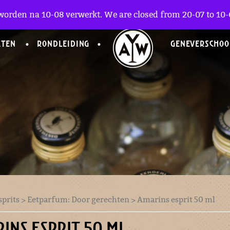
worden na 10-08 verwerkt. We are closed from 20-07 to 10-0
CTEN
RONDLEIDING
GENEVERSCHOO
sprits
>
Eetparfum: Door gerechten
> Amarins esprit 50 ml
INS ESPRIT 50 ML