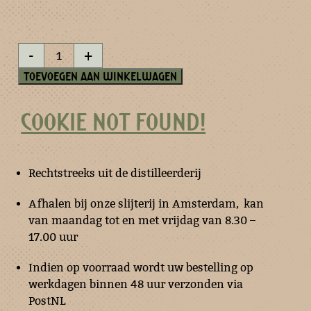
Amarins
-
+
esprit
50
Toevoegen aan winkelwagen
ml
aantal
COOKIE NOT FOUND!
Rechtstreeks uit de distilleerderij
Afhalen bij onze slijterij in Amsterdam, kan
van maandag tot en met vrijdag van 8.30 –
17.00 uur
Indien op voorraad wordt uw bestelling op
werkdagen binnen 48 uur verzonden via
PostNL