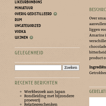
LIKEURBONBONS
MINIATUUR
BESCHRI
OVERIG GEDISTILLEERD
+
Over smaa
RUM
aanvullen
UNCATEGORIZED
liggen voo
VODKA
Amarins is
WIJNEN
+
verschill
chocolade
bitterhei
GELEGENHEID
product o
Zoeken
Ingrediën
naar:
Getrokken
RECENTE BERICHTEN
GERELAT
Werkbezoek aan Japan
Rondleiding met bijzondere
proeverij
Relatiegeschenken