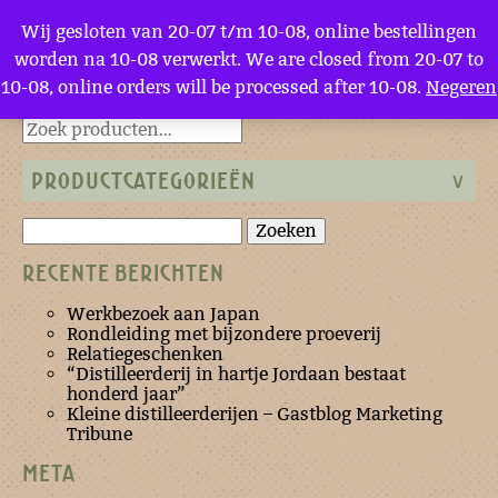
Menu
Wij gesloten van 20-07 t/m 10-08, online bestellingen
worden na 10-08 verwerkt. We are closed from 20-07 to
10-08, online orders will be processed after 10-08.
Negeren
Terug naar de homepage
PRODUCTCATEGORIEËN
Zoeken
naar:
RECENTE BERICHTEN
Werkbezoek aan Japan
Rondleiding met bijzondere proeverij
Relatiegeschenken
“Distilleerderij in hartje Jordaan bestaat
honderd jaar”
Kleine distilleerderijen – Gastblog Marketing
Tribune
META