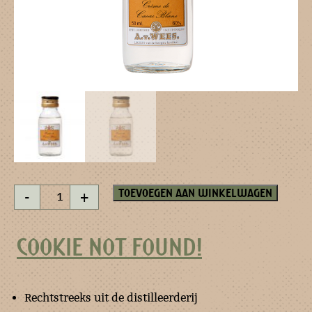
Crème
Toevoegen aan winkelwagen
-
+
de
Cacao
Blanc
COOKIE NOT FOUND!
-
miniatuur
aantal
Rechtstreeks uit de distilleerderij