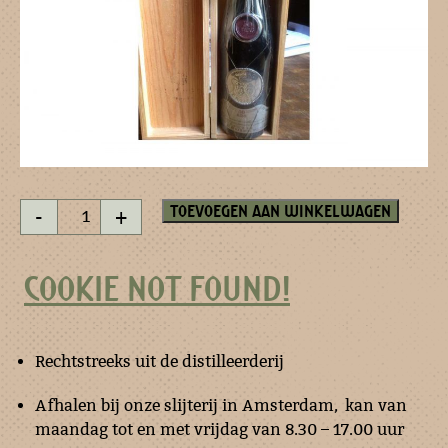
Croizet
Toevoegen aan winkelwagen
-
+
Cognac
25
years
COOKIE NOT FOUND!
old,
numbered
in
wooden
box
Rechtstreeks uit de distilleerderij
aantal
Afhalen bij onze slijterij in Amsterdam, kan van
maandag tot en met vrijdag van 8.30 – 17.00 uur