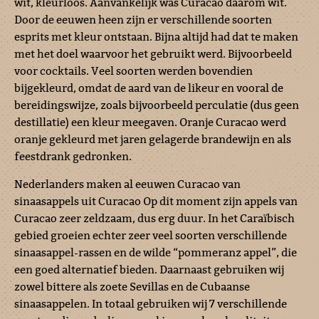
wit, kleurloos. Aanvankelijk was Curacao daarom wit.
Door de eeuwen heen zijn er verschillende soorten
esprits met kleur ontstaan. Bijna altijd had dat te maken
met het doel waarvoor het gebruikt werd. Bijvoorbeeld
voor cocktails. Veel soorten werden bovendien
bijgekleurd, omdat de aard van de likeur en vooral de
bereidingswijze, zoals bijvoorbeeld perculatie (dus geen
destillatie) een kleur meegaven. Oranje Curacao werd
oranje gekleurd met jaren gelagerde brandewijn en als
feestdrank gedronken.
Nederlanders maken al eeuwen Curacao van
sinaasappels uit Curacao Op dit moment zijn appels van
Curacao zeer zeldzaam, dus erg duur. In het Caraïbisch
gebied groeien echter zeer veel soorten verschillende
sinaasappel-rassen en de wilde “pommeranz appel”, die
een goed alternatief bieden. Daarnaast gebruiken wij
zowel bittere als zoete Sevillas en de Cubaanse
sinaasappelen. In totaal gebruiken wij 7 verschillende