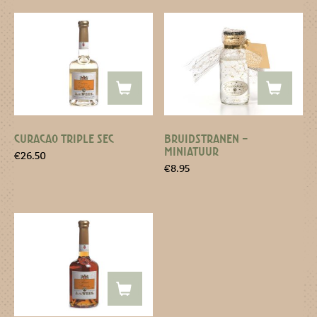
CURACAO TRIPLE SEC
BRUIDSTRANEN –
MINIATUUR
€
26.50
€
8.95