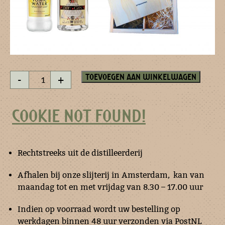
Gin
Toevoegen aan winkelwagen
-
+
&
tonic
in
COOKIE NOT FOUND!
houten
kistje
met
tumbler
aantal
Rechtstreeks uit de distilleerderij
Afhalen bij onze slijterij in Amsterdam, kan van
maandag tot en met vrijdag van 8.30 – 17.00 uur
Indien op voorraad wordt uw bestelling op
werkdagen binnen 48 uur verzonden via PostNL