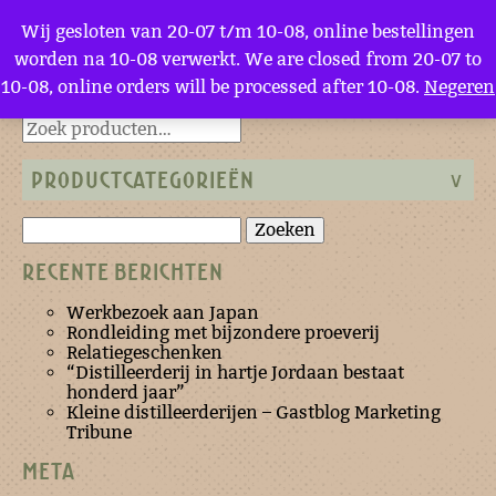
Menu
Wij gesloten van 20-07 t/m 10-08, online bestellingen
worden na 10-08 verwerkt. We are closed from 20-07 to
10-08, online orders will be processed after 10-08.
Negeren
Terug naar de homepage
PRODUCTCATEGORIEËN
Zoeken
naar:
RECENTE BERICHTEN
Werkbezoek aan Japan
Rondleiding met bijzondere proeverij
Relatiegeschenken
“Distilleerderij in hartje Jordaan bestaat
honderd jaar”
Kleine distilleerderijen – Gastblog Marketing
Tribune
META