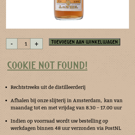
Kaneel
Toevoegen aan winkelwagen
-
+
esprit
50
ml
COOKIE NOT FOUND!
aantal
Rechtstreeks uit de distilleerderij
Afhalen bij onze slijterij in Amsterdam, kan van
maandag tot en met vrijdag van 8.30 – 17.00 uur
Indien op voorraad wordt uw bestelling op
werkdagen binnen 48 uur verzonden via PostNL