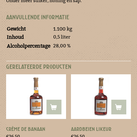
Onder meer suiker, honing en sap.
AANVULLENDE INFORMATIE
Gewicht
1.100 kg
0,5 liter
Inhoud
28,00 %
Alcoholpercentage
GERELATEERDE PRODUCTEN
CRÈME DE BANAAN
AARDBEIEN LIKEUR
€
26.50
€
26.50