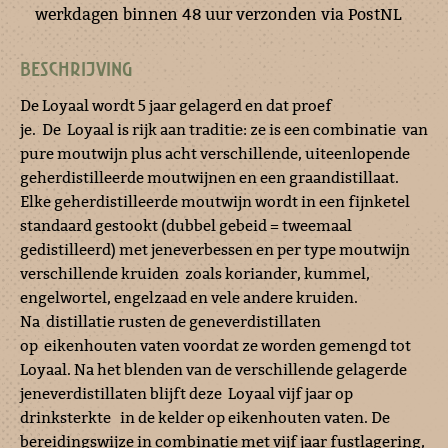
werkdagen binnen 48 uur verzonden via PostNL
BESCHRIJVING
De Loyaal wordt 5 jaar gelagerd en dat proef
je. De Loyaal is rijk aan traditie: ze is een combinatie van
pure moutwijn plus acht verschillende, uiteenlopende
geherdistilleerde moutwijnen en een graandistillaat.
Elke geherdistilleerde moutwijn wordt in een fijnketel
standaard gestookt (dubbel gebeid = tweemaal
gedistilleerd) met jeneverbessen en per type moutwijn
verschillende kruiden zoals koriander, kummel,
engelwortel, engelzaad en vele andere kruiden.
Na distillatie rusten de geneverdistillaten
op eikenhouten vaten voordat ze worden gemengd tot
Loyaal. Na het blenden van de verschillende gelagerde
jeneverdistillaten blijft deze Loyaal vijf jaar op
drinksterkte in de kelder op eikenhouten vaten. De
bereidingswijze in combinatie met vijf jaar fustlagering,