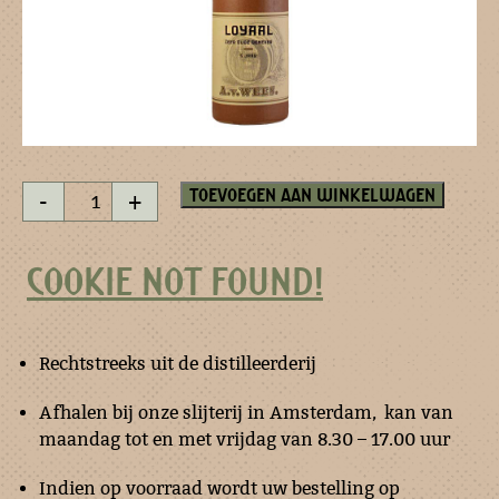
Loyaal
Toevoegen aan winkelwagen
-
+
aan
traditie
5
COOKIE NOT FOUND!
jaar
gelagerd
aantal
Rechtstreeks uit de distilleerderij
Afhalen bij onze slijterij in Amsterdam, kan van
maandag tot en met vrijdag van 8.30 – 17.00 uur
Indien op voorraad wordt uw bestelling op