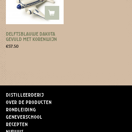
DELFTSBLAUWE DAKOTA
GEVULD MET KORENWIJN
€
57.50
Distilleerderij
Over de producten
Rondleiding
Geneverschool
Recepten
Nieuws