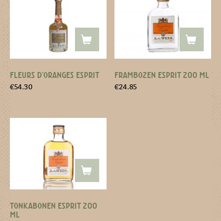
FLEURS D’ORANGES ESPRIT
FRAMBOZEN ESPRIT 200 ML
€
54.30
€
24.85
TONKABONEN ESPRIT 200
ML