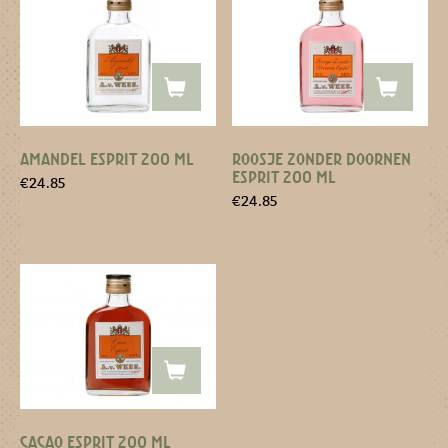
AMANDEL ESPRIT 200 ML
ROOSJE ZONDER DOORNEN
ESPRIT 200 ML
€
24.85
€
24.85
CACAO ESPRIT 200 ML