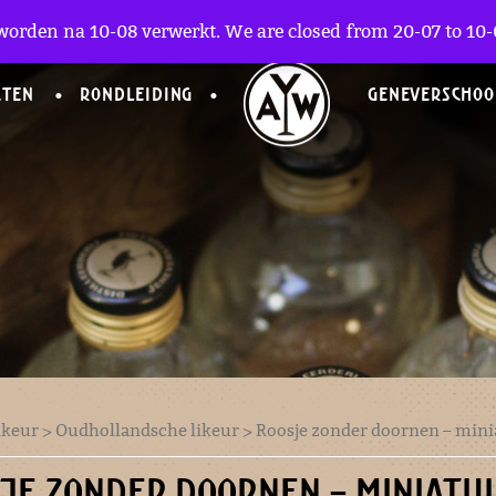
worden na 10-08 verwerkt. We are closed from 20-07 to 10-0
CTEN
RONDLEIDING
GENEVERSCHOO
ikeur
>
Oudhollandsche likeur
> Roosje zonder doornen – min
JE ZONDER DOORNEN – MINIATU