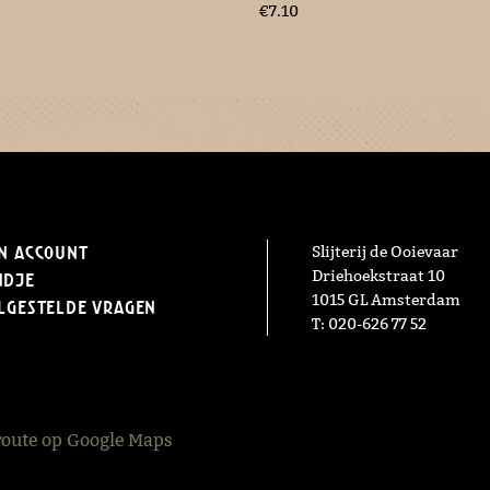
€
7.10
n Account
Slijterij de Ooievaar
Driehoekstraat 10
ndje
1015 GL Amsterdam
lgestelde vragen
T: 020-626 77 52
route op Google Maps