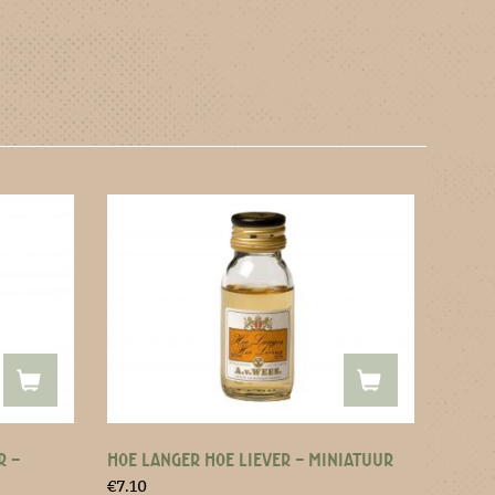
R –
HOE LANGER HOE LIEVER – MINIATUUR
€
7.10