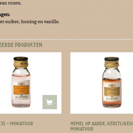
 van rozen.
ngen:
r suiker, honing en vanille.
EERDE PRODUCTEN
JS – MINIATUUR
HEMEL OP AARDE, KERSTLIKEU
MINIATUUR