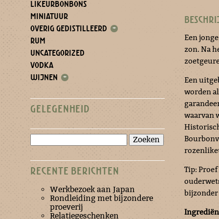
LIKEURBONBONS
MINIATUUR
BESCHRI
OVERIG GEDISTILLEERD
+
Een jonge
RUM
zon. Na h
UNCATEGORIZED
zoetgeure
VODKA
WIJNEN
+
Een uitge
worden al
garandeer
GELEGENHEID
waarvan w
Historisc
Zoeken
Bourbonva
naar:
rozenlikeu
Tip: Proe
RECENTE BERICHTEN
ouderwets 
Werkbezoek aan Japan
bijzonder 
Rondleiding met bijzondere
proeverij
Ingrediën
Relatiegeschenken