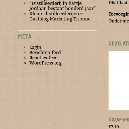
Distillaat
“Distilleerderij in hartje
Jordaan bestaat honderd jaar”
Kleine distilleerderijen –
Toevoegi
Gastblog Marketing Tribune
Onder mee
META
GERELAT
Login
Berichten feed
Reacties feed
WordPress.org
KRAAMANI
€
7.10