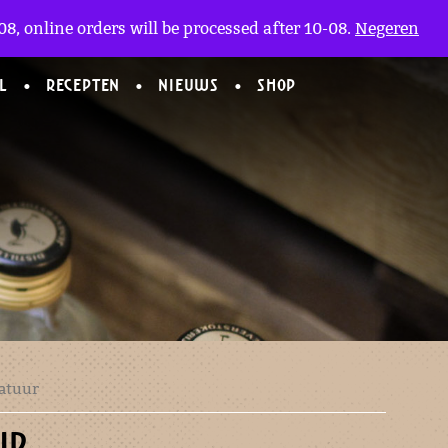
Mijn Account
en
(0)
8, online orders will be processed after 10-08.
Negeren
L
RECEPTEN
NIEUWS
SHOP
iatuur
UR