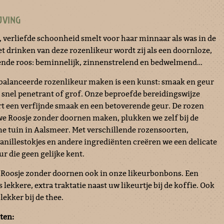
JVING
, verliefde schoonheid smelt voor haar minnaar als was in de
et drinken van deze rozenlikeur wordt zij als een doornloze,
nde roos: beminnelijk, zinnenstrelend en bedwelmend…
balanceerde rozenlikeur maken is een kunst: smaak en geur
 snel penetrant of grof. Onze beproefde bereidingswijze
t een verfijnde smaak en een betoverende geur. De rozen
e Roosje zonder doornen maken, plukken we zelf bij de
he tuin in Aalsmeer. Met verschillende rozensoorten,
nillestokjes en andere ingrediënten creëren we een delicate
r die geen gelijke kent.
f Roosje zonder doornen ook in onze likeurbonbons. Een
lekkere, extra traktatie naast uw likeurtje bij de koffie. Ook
lekker bij de thee.
ten: