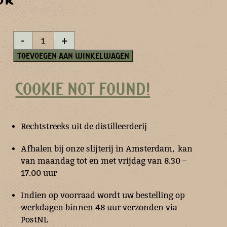
Roosje
-
+
zonder
doornen
Toevoegen aan winkelwagen
-
miniatuur
aantal
COOKIE NOT FOUND!
Rechtstreeks uit de distilleerderij
Afhalen bij onze slijterij in Amsterdam, kan
van maandag tot en met vrijdag van 8.30 –
17.00 uur
Indien op voorraad wordt uw bestelling op
werkdagen binnen 48 uur verzonden via
PostNL