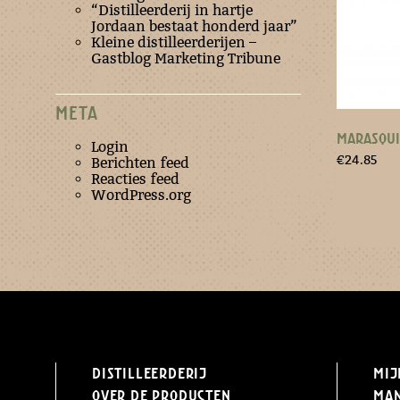
“Distilleerderij in hartje
Jordaan bestaat honderd jaar”
Kleine distilleerderijen –
Gastblog Marketing Tribune
META
MARASQUI
Login
€
24.85
Berichten feed
Reacties feed
WordPress.org
Distilleerderij
Mij
Over de producten
Ma