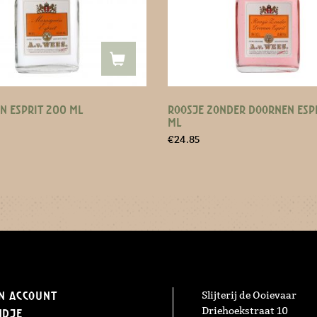
N ESPRIT 200 ML
ROOSJE ZONDER DOORNEN ESP
ML
€
24.85
n Account
Slijterij de Ooievaar
Driehoekstraat 10
ndje