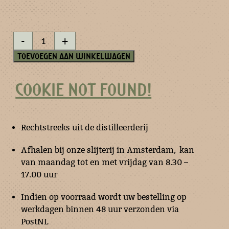
Thijm
-
+
esprit
50
Toevoegen aan winkelwagen
ml
aantal
COOKIE NOT FOUND!
Rechtstreeks uit de distilleerderij
Afhalen bij onze slijterij in Amsterdam, kan
van maandag tot en met vrijdag van 8.30 –
17.00 uur
Indien op voorraad wordt uw bestelling op
werkdagen binnen 48 uur verzonden via
PostNL