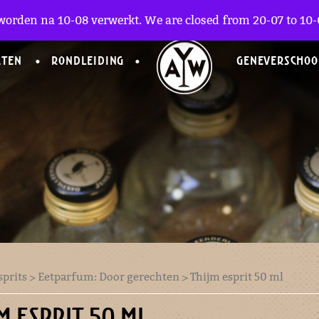
worden na 10-08 verwerkt. We are closed from 20-07 to 10-0
CTEN
RONDLEIDING
GENEVERSCHOO
sprits
>
Eetparfum: Door gerechten
> Thijm esprit 50 ml
M ESPRIT 50 ML