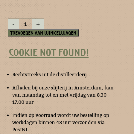
Venusolie
-
+
-
miniatuur
Toevoegen aan winkelwagen
aantal
COOKIE NOT FOUND!
Rechtstreeks uit de distilleerderij
Afhalen bij onze slijterij in Amsterdam, kan
van maandag tot en met vrijdag van 8.30 –
17.00 uur
Indien op voorraad wordt uw bestelling op
werkdagen binnen 48 uur verzonden via
PostNL