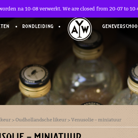
worden na 10-08 verwerkt. We are closed from 20-07 to 10-0
CTEN
RONDLEIDING
GENEVERSCHOO
ikeur
>
Oudhollandsche likeur
> Venusolie – miniatuur
SOLIE – MINIATUUR