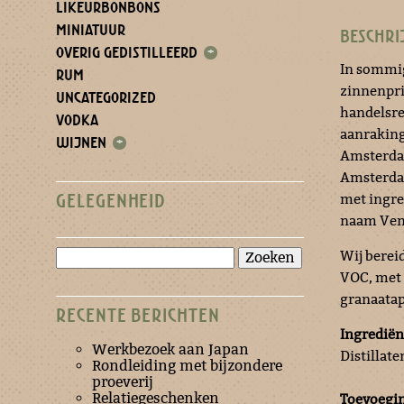
LIKEURBONBONS
MINIATUUR
BESCHRI
OVERIG GEDISTILLEERD
+
In sommig
RUM
zinnenpri
UNCATEGORIZED
handelsre
VODKA
aanraking
WIJNEN
+
Amsterda
Amsterdam
met ingre
GELEGENHEID
naam Ven
Zoeken
Wij berei
naar:
VOC, met 
granaatap
RECENTE BERICHTEN
Ingrediën
Werkbezoek aan Japan
Distillat
Rondleiding met bijzondere
proeverij
Relatiegeschenken
Toevoegi