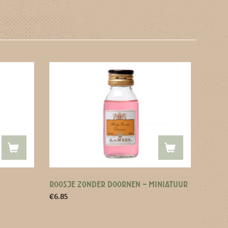
ROOSJE ZONDER DOORNEN – MINIATUUR
€
6.85