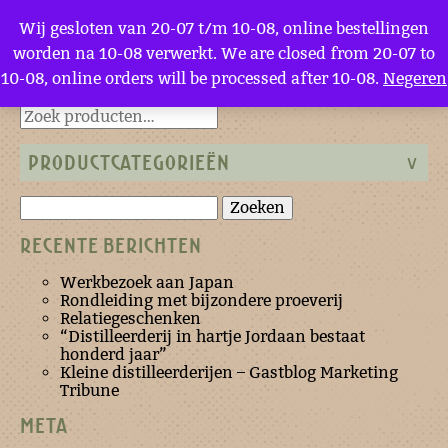
Menu
Wij gesloten van 20-07 t/m 10-08, online bestellingen
worden na 10-08 verwerkt. We are closed from 20-07 to
10-08, online orders will be processed after 10-08.
Negeren
Terug naar de homepage
PRODUCTCATEGORIEËN
Zoeken
naar:
RECENTE BERICHTEN
Werkbezoek aan Japan
Rondleiding met bijzondere proeverij
Relatiegeschenken
“Distilleerderij in hartje Jordaan bestaat
honderd jaar”
Kleine distilleerderijen – Gastblog Marketing
Tribune
META