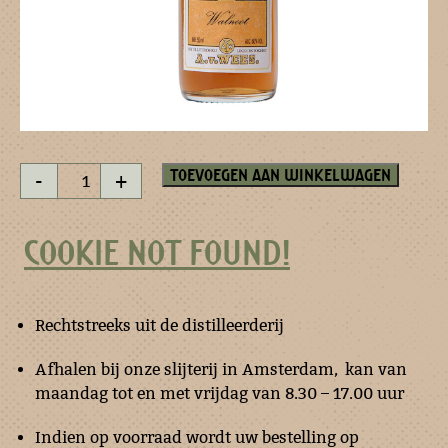
Walnoot
Toevoegen aan winkelwagen
-
+
Likeur
-
miniatuur
COOKIE NOT FOUND!
aantal
Rechtstreeks uit de distilleerderij
Afhalen bij onze slijterij in Amsterdam, kan van
maandag tot en met vrijdag van 8.30 – 17.00 uur
Indien op voorraad wordt uw bestelling op