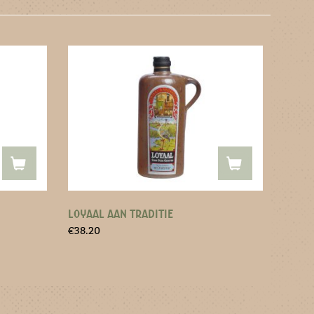
LOYAAL AAN TRADITIE
€
38.20