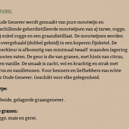
JVING
ude Genever wordt gemaakt van pure moutwijn en
schillende geherdistilleerde moutwijnen van a) tarwe, rogge,
b) enkel rogge en een graandistillaat. De moutwijnen worden
overgehaald (dubbel gebeid) in een koperen fijnketel. De
berkleur is afkomstig van minimaal twaalf maanden lagering
outen vaten. De geur is die van granen, met hints van citrus,
n vanille. De smaak is zacht, vol en krachtig en strak met
trus en vanilletonen. Voor kenners en liefhebbers van echte
r Oude Genever. Geschikt voor elke gelegenheid.
ype:
beide, gelagerde graangenever.
 granen:
gge, mais en gerst.