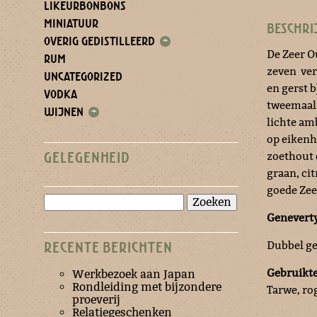
LIKEURBONBONS
MINIATUUR
BESCHRI
OVERIG GEDISTILLEERD
+
De Zeer O
RUM
zeven ver
UNCATEGORIZED
en gerst 
VODKA
tweemaal 
WIJNEN
+
lichte am
op eikenh
zoethout e
GELEGENHEID
graan, ci
goede Zee
Zoeken
naar:
Genevert
Dubbel ge
RECENTE BERICHTEN
Gebruikte
Werkbezoek aan Japan
Rondleiding met bijzondere
Tarwe, ro
proeverij
Relatiegeschenken