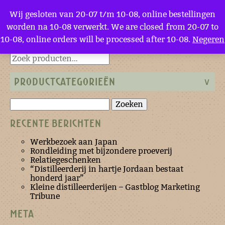
Menu
Wij gesloten van 20-07 t/m 10-08, online bestellingen
worden na 10-08 verwerkt. We are closed from 20-07 to
10-08, online orders will be processed after 10-08.
Negeren
Terug naar de homepage
PRODUCTCATEGORIEËN
Zoeken
naar:
RECENTE BERICHTEN
Werkbezoek aan Japan
Rondleiding met bijzondere proeverij
Relatiegeschenken
“Distilleerderij in hartje Jordaan bestaat
honderd jaar”
Kleine distilleerderijen – Gastblog Marketing
Tribune
META