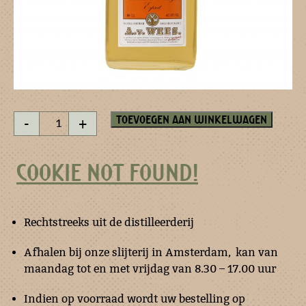
Curacao
Toevoegen aan winkelwagen
-
+
d'Orange
esprit
200
COOKIE NOT FOUND!
ml
aantal
Rechtstreeks uit de distilleerderij
Afhalen bij onze slijterij in Amsterdam, kan van
maandag tot en met vrijdag van 8.30 – 17.00 uur
Indien op voorraad wordt uw bestelling op