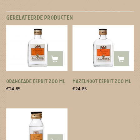
GERELATEERDE PRODUCTEN
ORANGEADE ESPRIT 200 ML
HAZELNOOT ESPRIT 200 ML
€
24.85
€
24.85