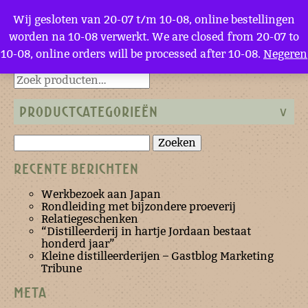
Menu
Wij gesloten van 20-07 t/m 10-08, online bestellingen
worden na 10-08 verwerkt. We are closed from 20-07 to
10-08, online orders will be processed after 10-08.
Negeren
Terug naar de homepage
PRODUCTCATEGORIEËN
Zoeken
naar:
RECENTE BERICHTEN
Werkbezoek aan Japan
Rondleiding met bijzondere proeverij
Relatiegeschenken
“Distilleerderij in hartje Jordaan bestaat
honderd jaar”
Kleine distilleerderijen – Gastblog Marketing
Tribune
META