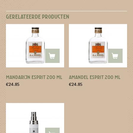
GERELATEERDE PRODUCTEN
MANDARIJN ESPRIT 200 ML
AMANDEL ESPRIT 200 ML
€
24.85
€
24.85