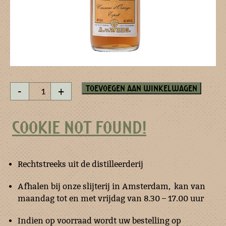
Curacao
Toevoegen aan winkelwagen
-
+
d'Orange
esprit
50
COOKIE NOT FOUND!
ml
aantal
Rechtstreeks uit de distilleerderij
Afhalen bij onze slijterij in Amsterdam, kan van
maandag tot en met vrijdag van 8.30 – 17.00 uur
Indien op voorraad wordt uw bestelling op