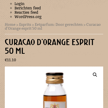
Login
Berichten feed
Reacties feed
WordPress.org
Home
>
Esprits
>
Eetparfum: Door gerechten
> Curacao
d’Orange esprit 50 ml
CURACAO D’ORANGE ESPRIT
50 ML
€
11.10