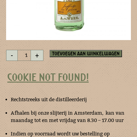
Juffertje
Toevoegen aan winkelwagen
-
+
in
het
groen
COOKIE NOT FOUND!
-
miniatuur
aantal
Rechtstreeks uit de distilleerderij
Afhalen bij onze slijterij in Amsterdam, kan van
maandag tot en met vrijdag van 8.30 – 17.00 uur
Indien op voorraad wordt uw bestelling op