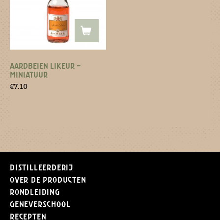
AARDBEIEN LIKEUR –
MINIATUUR
€
7.10
Distilleerderij
Over de producten
Rondleiding
Geneverschool
Recepten