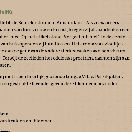
JVING
ie bij de Schreierstoren in Amsterdam… Als zeevaarders
namen van hun vrouw en kroost, kregen zij als aandenken een
nker’ mee. Op het etiket stond ‘Vergeet mij niet’. In de eerste
 van huis openden zij hun flessen. Het aroma van viooltjes
e dan de geur van de andere sterkedranken aan boord: rum
 Terwijl de zeelieden het edele nat proefden, dachten zijn aan
aren.
j niet is een heerlijk geurende Longae Vitae. Perzikpitten,
 en gestookte lavendel geven deze likeur een bijzonder
ten:
t van kruiden en bloemen.