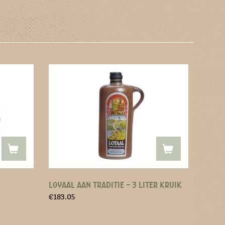
LOYAAL AAN TRADITIE – 3 LITER KRUIK
€
183.05