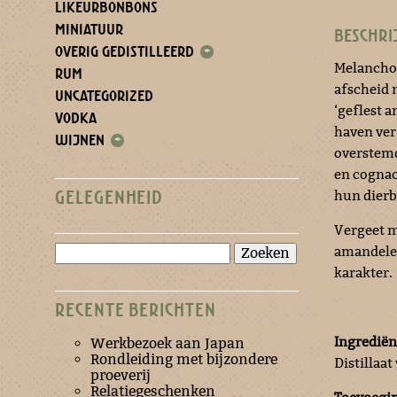
LIKEURBONBONS
MINIATUUR
BESCHRI
OVERIG GEDISTILLEERD
+
Melanchol
RUM
afscheid 
UNCATEGORIZED
‘geflest a
VODKA
haven ver
WIJNEN
+
overstemd
en cognac.
hun dierb
GELEGENHEID
Vergeet mi
Zoeken
amandelen
naar:
karakter.
RECENTE BERICHTEN
Ingrediën
Werkbezoek aan Japan
Rondleiding met bijzondere
Distillaa
proeverij
Relatiegeschenken