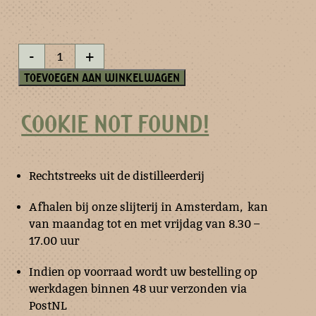
Vergeet
-
+
mij
niet
Toevoegen aan winkelwagen
aantal
COOKIE NOT FOUND!
Rechtstreeks uit de distilleerderij
Afhalen bij onze slijterij in Amsterdam, kan
van maandag tot en met vrijdag van 8.30 –
17.00 uur
Indien op voorraad wordt uw bestelling op
werkdagen binnen 48 uur verzonden via
PostNL