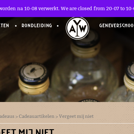
worden na 10-08 verwerkt. We are closed from 20-07 to 10-0
CTEN
RONDLEIDING
GENEVERSCHOO
adeaus
>
Cadeauartikelen
> Vergeet mij niet
EET MIJ NIET