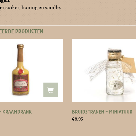
ngen:
r suiker, honing en vanille.
EERDE PRODUCTEN
– KRAAMDRANK
BRUIDSTRANEN – MINIATUUR
€
8.95