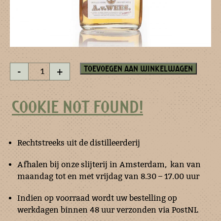
Whisky
Toevoegen aan winkelwagen
-
+
esprit
200
ml
COOKIE NOT FOUND!
aantal
Rechtstreeks uit de distilleerderij
Afhalen bij onze slijterij in Amsterdam, kan van
maandag tot en met vrijdag van 8.30 – 17.00 uur
Indien op voorraad wordt uw bestelling op
werkdagen binnen 48 uur verzonden via PostNL