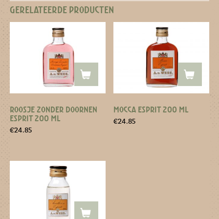
GERELATEERDE PRODUCTEN
ROOSJE ZONDER DOORNEN
MOCCA ESPRIT 200 ML
ESPRIT 200 ML
€
24.85
€
24.85