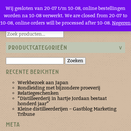
Menu
Wij gesloten van 20-07 t/m 10-08, online bestellingen
worden na 10-08 verwerkt. We are closed from 20-07 to
10-08, online orders will be processed after 10-08.
Negeren
Terug naar de homepage
PRODUCTCATEGORIEËN
Zoeken
naar:
RECENTE BERICHTEN
Werkbezoek aan Japan
Rondleiding met bijzondere proeverij
Relatiegeschenken
“Distilleerderij in hartje Jordaan bestaat
honderd jaar”
Kleine distilleerderijen – Gastblog Marketing
Tribune
META